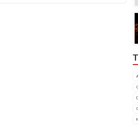
T
C
M