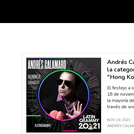
Andrés C
la catego
"Hong Ko
El festejo a 
18 de noviem
la mayoría d
través de w
NOV 19, 2021
ANDRÉS CALA