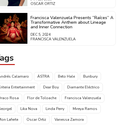
OSCAR ORTIZ
Francisca Valenzuela Presents “Raíces” A
Transformative Anthem about Lineage
and Inner Connection
DEC 5, 2024
FRANCISCA VALENZUELA
ags
Andrés Calamaro
ÄSTRA
Beto Hale
Bunbury
riteria Entertainment
Dear Boy
Diamante Eléctrico
Draco Rosa
Flor de Toloache
Francisca Valenzuela
Georgel
Lika Nova
Linda Perry
Mireya Ramos
on Laferte
Oscar Ortiz
Vanessa Zamora