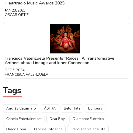
iHeartradio Music Awards 2025
JAN 23, 2025
OSCAR ORTIZ
Francisca Valenzuela Presents “Raíces” A Transformative
Anthem about Lineage and Inner Connection
DEC 5, 2024
FRANCISCA VALENZUELA
Tags
Andrés Calamaro
ÄSTRA
Beto Hale
Bunbury
Criteria Entertainment
Dear Boy
Diamante Eléctrico
Draco Rosa
Flor de Toloache
Francisca Valenzuela