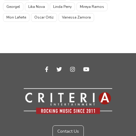
Georgel
Lika Nova
Linda Perry
Mireya Ramos
Mon Laferte
Oscar Ortiz
Vanessa Zamora
facebook-f



Contact Us